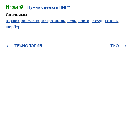
Игры ⚽
Нужно сделать НИР?
Синонимы
:
горшок
,
капелина
,
микротигель
,
печь
,
плита
,
сосуд
,
тютень
,
шербер
ТЕХНОЛОГИЯ
ТИО