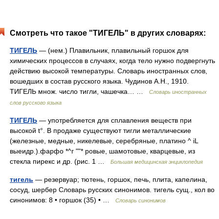
Смотреть что такое "ТИГЕЛЬ" в других словарях:
ТИГЕЛЬ
— (нем.) Плавильник, плавильный горшок для
химических процессов в случаях, когда тело нужно подвергнуть
действию высокой температуры. Словарь иностранных слов,
вошедших в состав русского языка. Чудинов А.Н., 1910.
ТИГЕЛЬ множ. число тигли, чашечка… …
Словарь иностранных
слов русского языка
ТИГЕЛЬ
— употребляется для сплавления веществ при
высокой t°. В продаже существуют тигли металлические
(железные, медные, никелевые, серебряные, платино ^ iL
выеидр.).фарфо *^г ""* ровые, шамотовые, кварцевые, из
стекла пирекс и др. (рис. 1 …
Большая медицинская энциклопедия
тигель
— резервуар; тютень, горшок, печь, плита, капелина,
сосуд, шербер Словарь русских синонимов. тигель сущ., кол во
синонимов: 8 • горшок (35) • …
Словарь синонимов